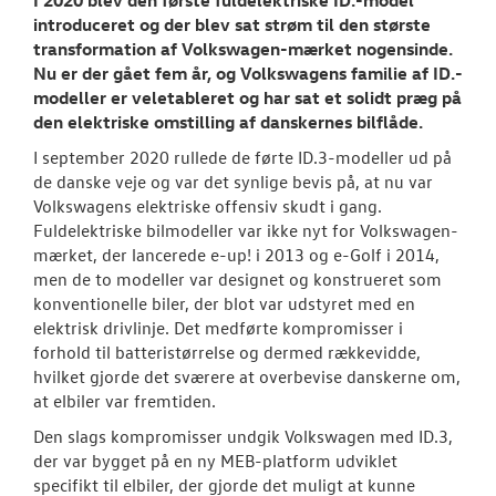
I 2020 blev den første fuldelektriske ID.-model
RESERVEDELE
introduceret og der blev sat strøm til den største
transformation af Volkswagen-mærket nogensinde.
NYHEDER
Nu er der gået fem år, og Volkswagens familie af ID.-
modeller er veletableret og har sat et solidt præg på
Tilmeld dig V
den elektriske omstilling af danskernes bilflåde.
Danmarks nyh
I september 2020 rullede de førte ID.3-modeller ud på
de danske veje og var det synlige bevis på, at nu var
Aktuelt
Volkswagens elektriske offensiv skudt i gang.
Fuldelektriske bilmodeller var ikke nyt for Volkswagen-
OM OS
mærket, der lancerede e-up! i 2013 og e-Golf i 2014,
men de to modeller var designet og konstrueret som
JOB OG KARRI
konventionelle biler, der blot var udstyret med en
elektrisk drivlinje. Det medførte kompromisser i
forhold til batteristørrelse og dermed rækkevidde,
hvilket gjorde det sværere at overbevise danskerne om,
at elbiler var fremtiden.
Den slags kompromisser undgik Volkswagen med ID.3,
der var bygget på en ny MEB-platform udviklet
specifikt til elbiler, der gjorde det muligt at kunne