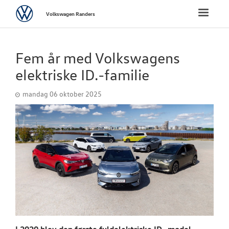
Volkswagen
Toggle
Volkswagen Randers
naviga
FORSIDE
Fem år med Volkswagens
NYE PERSONBI
elektriske ID.-familie
mandag 06 oktober 2025
NYE VAREBILER
BRUGTE BILER
VÆRKSTED
SKADECENTER
TILBEHØR