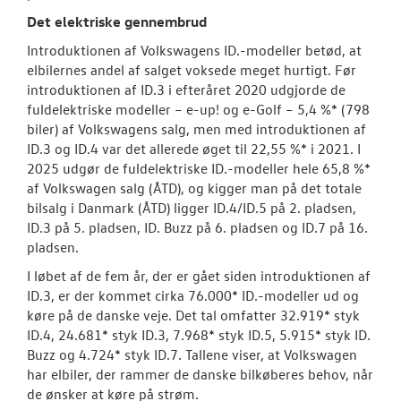
Det elektriske gennembrud
Introduktionen af Volkswagens ID.-modeller betød, at
elbilernes andel af salget voksede meget hurtigt. Før
introduktionen af ID.3 i efteråret 2020 udgjorde de
fuldelektriske modeller – e-up! og e-Golf – 5,4 %* (798
biler) af Volkswagens salg, men med introduktionen af
ID.3 og ID.4 var det allerede øget til 22,55 %* i 2021. I
2025 udgør de fuldelektriske ID.-modeller hele 65,8 %*
af Volkswagen salg (ÅTD), og kigger man på det totale
bilsalg i Danmark (ÅTD) ligger ID.4/ID.5 på 2. pladsen,
ID.3 på 5. pladsen, ID. Buzz på 6. pladsen og ID.7 på 16.
pladsen.
I løbet af de fem år, der er gået siden introduktionen af
ID.3, er der kommet cirka 76.000* ID.-modeller ud og
køre på de danske veje. Det tal omfatter 32.919* styk
ID.4, 24.681* styk ID.3, 7.968* styk ID.5, 5.915* styk ID.
Buzz og 4.724* styk ID.7. Tallene viser, at Volkswagen
har elbiler, der rammer de danske bilkøberes behov, når
de ønsker at køre på strøm.