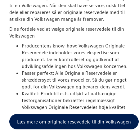
RESERVEDELE
til en Volkswagen. Når den skal have service, udskiftet
dele eller repareres så er originale reservedele med til
Originale Dele
at sikre din Volkswagen mange år fremover.
Dine fordele ved at vælge originale reservedele til din
NYHEDER
Volkswagen
Producentens know-how: Volkswagen Originale
OM OS
Reservedele indeholder vores ekspertise som
producent. De er kontrolleret og godkendt af
JOB OG KARRI
udviklingsafdelingen hos Volkswagen koncernen.
Passer perfekt: Alle Originale Reservedele er
skræddersyet til vores modeller. Så du gør noget
godt for din Volkswagen og bevarer dens værdi.
Kvalitet: Produkttests udført af uafhængige
testorganisationer bekræfter regelmæssigt
Volkswagen Originale Reservedeles høje kvalitet.
Læs mere om originale resevedele til din Volkswagen