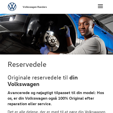
Volkswagen
Toggle
Volkswagen Randers
naviga
FORSIDE
NYE PERSONBI
NYE VAREBILER
BRUGTE BILER
Reservedele
VÆRKSTED
din
Originale reservedele til
Volkswagen
SKADECENTER
Avancerede og nøjagtigt tilpasset til din model: Hos
os, er din
Volkswagen
også 100% Original efter
TILBEHØR
reparation eller service.
Det er alle delene, der er med til at gøre din Volkswagen