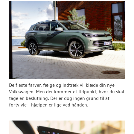
Vejen til et be
Elektrisk Volks
Modeller
Den nye Tigua
ID.7 og ID.7 T
ID. Polo
De fleste farver, fælge og indtræk vil klæde din nye
Volkswagen. Men der kommer et tidpunkt, hvor du skal
ID.3 Neo
tage en beslutning. Der er dog ingen grund til at
fortvivle - hjælpen er lige ved hånden.
ID.4
Aktuelle kam
ID.5