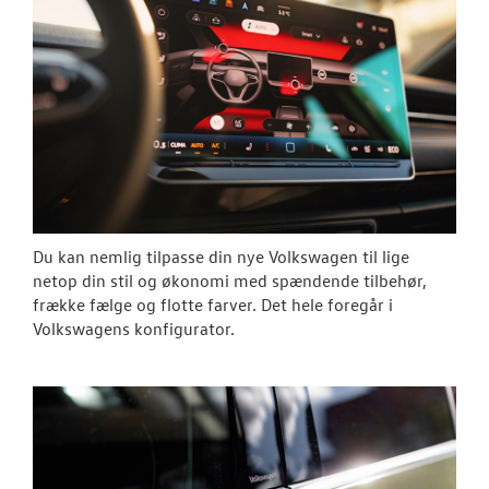
T-Roc
Pendlerleasin
ID. Cross
ID. Buzz
NYE VAREBILER
Du kan nemlig tilpasse din nye Volkswagen til lige
netop din stil og økonomi med spændende tilbehør,
BRUGTE BILER
frække fælge og flotte farver. Det hele foregår i
Volkswagens konfigurator.
VÆRKSTED
SKADECENTER
TILBEHØR