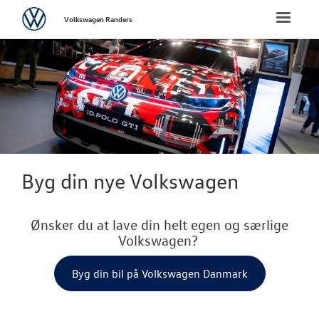
Volkswagen
Toggle
Volkswagen Randers
naviga
FORSIDE
NYE PERSONBI
Bestil prøvetu
Book en salgs
Byg din nye Volkswagen
Byg din Volks
Ønsker du at lave din helt egen og særlige
Videogennem
Volkswagen?
Finansiering
Byg din bil på Volkswagen Danmark
Garanti
Privatleasing