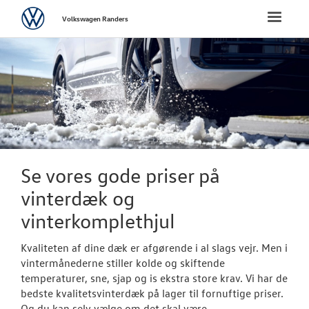
Volkswagen
Toggle
Volkswagen Randers
naviga
FORSIDE
NYE PERSONBI
NYE VAREBILER
BRUGTE BILER
Se vores gode priser på
vinterdæk og
VÆRKSTED
vinterkomplethjul
SKADECENTER
Kvaliteten af dine dæk er afgørende i al slags vejr. Men i
vintermånederne stiller kolde og skiftende
TILBEHØR
temperaturer, sne, sjap og is ekstra store krav. Vi har de
bedste kvalitetsvinterdæk på lager til fornuftige priser.
Og du kan selv vælge om det skal være