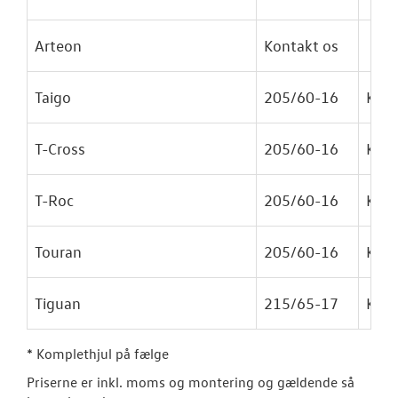
Arteon
Kontakt os
Taigo
205/60-16
Kr. 4
T-Cross
205/60-16
Kr. 4
T-Roc
205/60-16
Kr. 4
Touran
205/60-16
Kr. 4
Tiguan
215/65-17
Kr. 6
* Komplethjul på fælge
Priserne er inkl. moms og montering og gældende så