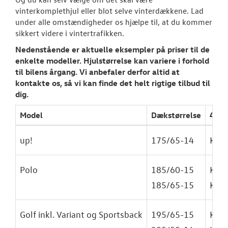
Vinterdæk og
vinterkomplethjul eller blot selve vinterdækkene. Lad
vinterkomplet
under alle omstændigheder os hjælpe til, at du kommer
sikkert videre i vintertrafikken.
RESERVEDELE
Nedenstående er aktuelle eksempler på priser til de
enkelte modeller. Hjulstørrelse kan variere i forhold
NYHEDER
til bilens årgang. Vi anbefaler derfor altid at
kontakte os, så vi kan finde det helt rigtige tilbud til
OM OS
dig.
Model
Dækstørrelse
4 st
JOB OG KARRI
up!
175/65-14
Kr. 3
Polo
185/60-15
Kr. 3
185/65-15
Kr. 3
Golf inkl. Variant og Sportsback
195/65-15
Kr. 3