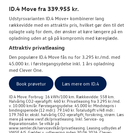
ID.4 Move fra 339.955 kr.
RESERVEDELE
Udstyrsvarianten ID.4 Move+ kombinerer lang
rækkevidde med en attraktiv pris, hvilket gør den til det
NYHEDER
oplagte valg for dem, der ønsker at køre længere på en
opladning uden at gå på kompromis med køreglæde.
OM OS
Attraktiv privatleasing
JOB OG KARRI
Den populære ID.4 Move fås nu for 3.295 kr./md. med
45.000 kr. i førstegangsydelse inkl. 1 års opladning
med Clever One.
Book prøvetur
Læs mere om ID.4
ID.4 Move. Forbrug: 16 kWh/100 km. Rækkevidde: 558 km.
Halvårlig CO2-ejerafgift: 460 kr. Privatleasing fra 3.295 kr./md.
v. 10.000 km/år. Førstegangsydelse: 45.000 kr. Mindstepris i
bindingsperiode (12 mdr.): 79.140 kr. Totaludgift v/48 mdr.:
179.760 kr. ekskl. halvårlig CO2-ejerafgift, forsikring, strøm. Læs
mere på www.vwsf.dk/privatleasing. Inkl. Service- og
Reparationsabn. Se vilkår på
www.semler.dk/servicevilkår/privatleasing. Leasing udbydes af
VWSF A/S. Gælder v. udlevering inden 30.06.2026. Clever-