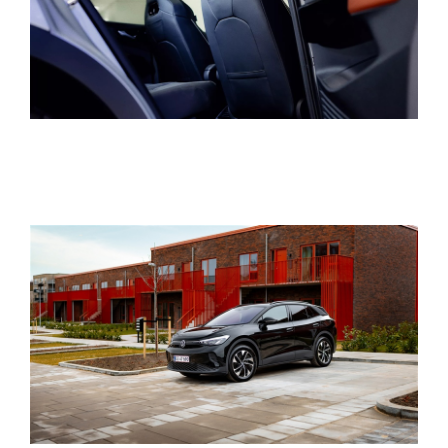
T-Roc
Pendlerleasin
ID. Cross
ID. Buzz
NYE VAREBILER
BRUGTE BILER
VÆRKSTED
SKADECENTER
TILBEHØR