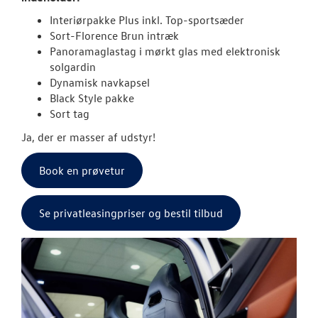
Interiørpakke Plus inkl. Top-sportsæder
Vejen til et be
Sort-Florence Brun intræk
Panoramaglastag i mørkt glas med elektronisk
Elektrisk Volks
solgardin
Dynamisk navkapsel
Modeller
Black Style pakke
Sort tag
Den nye Tigua
Ja, der er masser af udstyr!
ID.7 og ID.7 T
Book en prøvetur
ID. Polo
Se privatleasingpriser og bestil tilbud
ID.3 Neo
ID.4
Aktuelle kam
ID.5