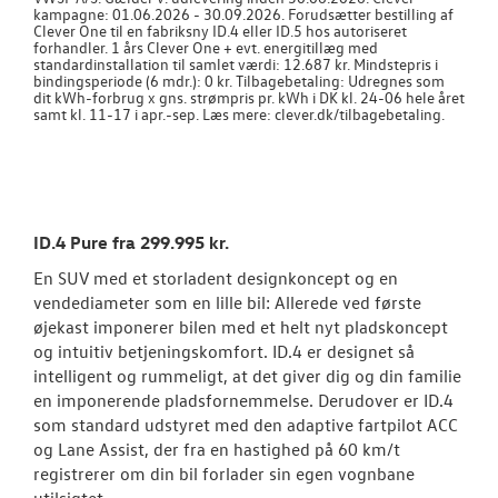
kampagne: 01.06.2026 - 30.09.2026. Forudsætter bestilling af
Clever One til en fabriksny ID.4 eller ID.5 hos autoriseret
forhandler. 1 års Clever One + evt. energitillæg med
standardinstallation til samlet værdi: 12.687 kr. Mindstepris i
bindingsperiode (6 mdr.): 0 kr. Tilbagebetaling: Udregnes som
dit kWh-forbrug x gns. strømpris pr. kWh i DK kl. 24-06 hele året
samt kl. 11-17 i apr.-sep. Læs mere: clever.dk/tilbagebetaling.
ID.4 Pure fra 299.995 kr.
En SUV med et storladent designkoncept og en
vendediameter som en lille bil: Allerede ved første
øjekast imponerer bilen med et helt nyt pladskoncept
og intuitiv betjeningskomfort. ID.4 er designet så
intelligent og rummeligt, at det giver dig og din familie
en imponerende pladsfornemmelse. Derudover er ID.4
som standard udstyret med den adaptive fartpilot ACC
og Lane Assist, der fra en hastighed på 60 km/t
registrerer om din bil forlader sin egen vognbane
utilsigtet.