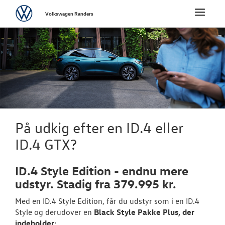
Volkswagen
Toggle
Volkswagen Randers
naviga
FORSIDE
NYE PERSONBI
Bestil prøvetu
Book en salgs
På udkig efter en ID.4 eller
Byg din Volks
ID.4 GTX?
Videogennem
ID.4 Style Edition - endnu mere
Finansiering
udstyr. Stadig fra 379.995 kr.
Med en ID.4 Style Edition, får du udstyr som i en ID.4
Garanti
Style og derudover en
Black Style Pakke Plus, der
indeholder:
Privatleasing