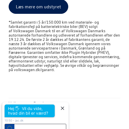
Læs mere om udstyret
*
Samlet garanti i 5 år/150.000 km ved materiale- og
fabrikationsfejl på batterielektriske biler (BEV) solgt
af
Volkswagen
Danmark til en af
Volkswagen
Danmarks
autoriserede forhandlere og udleveret af forhandleren efter den
19.12.24. De første 2 år dækkes af fabrikantens garanti, de
næste 3 år dækkes af
Volkswagen
Danmark igennem vores
autoriserede servicepartnere i Danmark, Grønland og på
Færøerne. Garantien omfatter ikke Plugin Hybrider (PHEV),
digitale tjenester og services, indefra kommende gennemtæring,
eftermonteret udstyr, naturligt slid eller sliddele, lak,
højvoltsbatteri eller vejhjælp. Se øvrige vilkår og begrænsninger
på volkswagen.dk/garanti.
Volkswagen Randers
Hej 🖐 Vil du vide,
Grenåvej 14-16
hvad din bil er værd?
8960 Randers SØ
Tlf.:
86 42 77 00
10:50
-
jac.dk
E-mail:
kontakt@jac.dk
CVR: 20014539