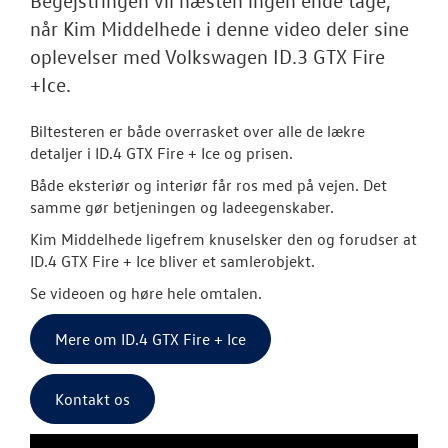
RESERVEDELE
når Kim Middelhede i denne video deler sine
oplevelser med Volkswagen ID.3 GTX Fire
NYHEDER
+Ice.
Tilmeld dig V
Danmarks nyh
Biltesteren er både overrasket over alle de lækre
detaljer i ID.4 GTX Fire + Ice og prisen.
Aktuelt
Både eksteriør og interiør får ros med på vejen. Det
samme gør betjeningen og ladeegenskaber.
OM OS
Kim Middelhede ligefrem knuselsker den og forudser at
ID.4 GTX Fire + Ice bliver et samlerobjekt.
JOB OG KARRI
Se videoen og høre hele omtalen.
Mere om ID.4 GTX Fire + Ice
Kontakt os